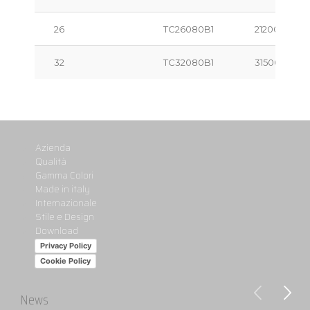
26
TC26080B1
21200
32
TC32080B1
31500
Azienda
Qualità
Gamma Colori
Made in italy
Internazionale
Stile e Design
Download
Privacy Policy
Cookie Policy
News