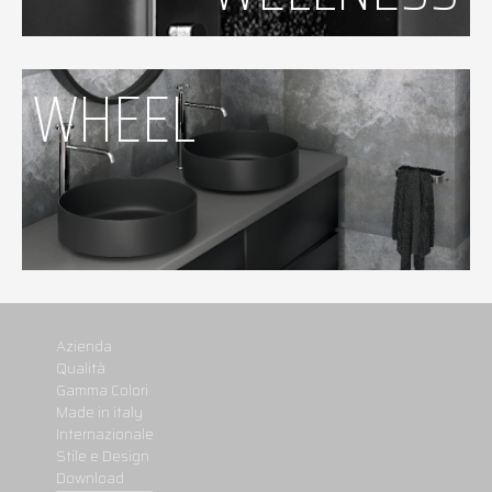
WHEEL
Azienda
Qualità
Gamma Colori
Made in italy
Internazionale
Stile e Design
Download