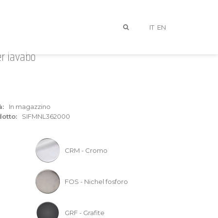
IT
EN
er lavabo
à:
In magazzino
otto:
SIFMNL362000
I
CRM - Cromo
FOS - Nichel fosforo
GRF - Grafite