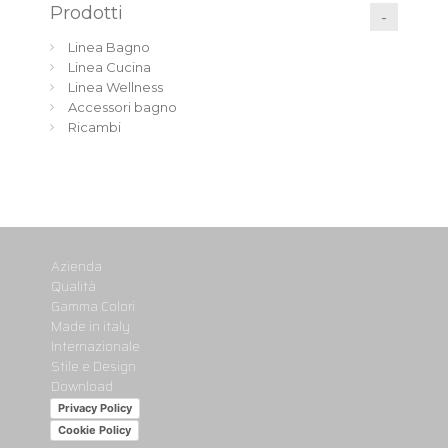
Prodotti
Linea Bagno
Linea Cucina
Linea Wellness
Accessori bagno
Ricambi
Azienda
Qualità
Gamma Colori
Made in italy
Internazionale
Stile e Design
Download
Privacy Policy
Cookie Policy