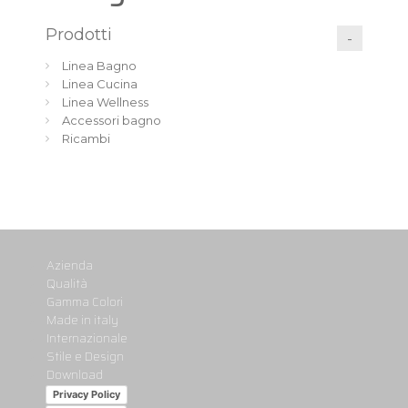
Prodotti
Linea Bagno
Linea Cucina
Linea Wellness
Accessori bagno
Ricambi
Azienda
Qualità
Gamma Colori
Made in italy
Internazionale
Stile e Design
Download
Privacy Policy