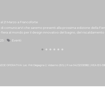
7 al 21 Marzo a Francoforte
i di comunicarVi che saremo presenti alla prossima edizione della Fiera
 fiera al mondo per il design innovativo del bagno, del riscaldamento a
025
Eventi
 SEDE OPERATIVA: Loc. Prè Degagna 2, Vobarno (BS) | P.iva 04232530982 | REA BS-5