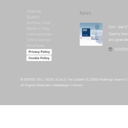
Azienda
News
Qualità
Gamma Colori
ISH - dal 1
Made in italy
Internazionale
Siamo liet
Stile e Design
più grande
Download
13/01/2
Privacy Policy
Cookie Policy
© ERREBI SRL | SEDE LEGALE: Via Castello 10, 25050 Rodengo Saiano |
All Rights Reserved | Webdesign:
Horizon