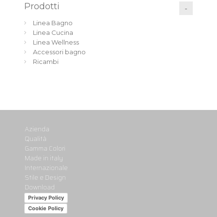
Prodotti
Linea Bagno
Linea Cucina
Linea Wellness
Accessori bagno
Ricambi
Azienda
Qualità
Gamma Colori
Made in italy
Internazionale
Stile e Design
Download
Privacy Policy
Cookie Policy