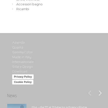
Accessori bagno
Ricambi
Azienda
Qualità
Gamma Colori
Made in italy
Internazionale
Stile e Design
Download
Privacy Policy
Cookie Policy
News
ISH - dal 17 al 21 Marzo a Francoforte