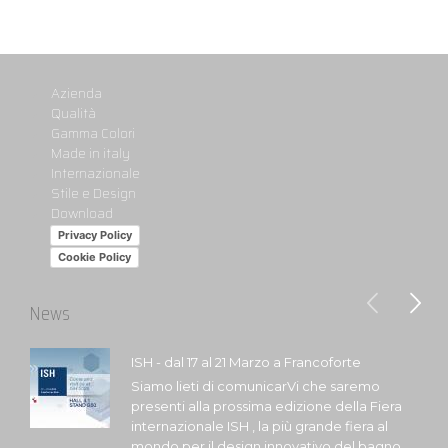
Azienda
Qualità
Gamma Colori
Made in italy
Internazionale
Stile e Design
Download
Privacy Policy
Cookie Policy
News
ISH - dal 17 al 21 Marzo a Francoforte
Siamo lieti di comunicarVi che saremo
presenti alla prossima edizione della Fiera
internazionale ISH , la più grande fiera al
mondo per il design innovativo del bagno,