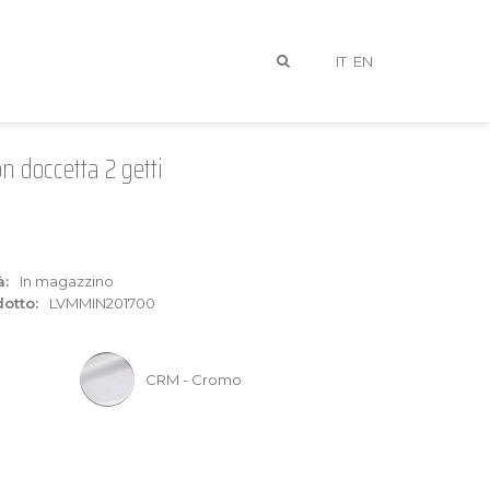
IT
EN
n doccetta 2 getti
à:
In magazzino
otto:
LVMMIN201700
I
CRM - Cromo