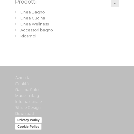
Prodotti
Linea Bagno
Linea Cucina
Linea Wellness
Accessori bagno
Ricambi
Azienda
Qualità
Gamma Colori
Made in italy
Internazionale
Stile e Design
Download
Privacy Policy
Cookie Policy