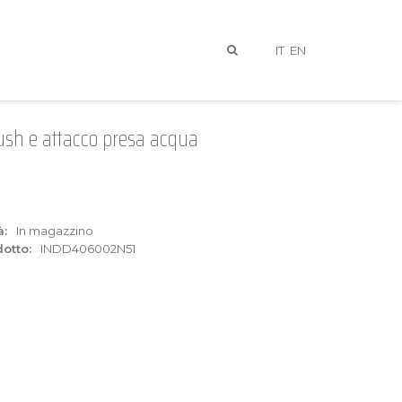
IT
EN
ush e attacco presa acqua
à:
In magazzino
otto:
INDD406002N51