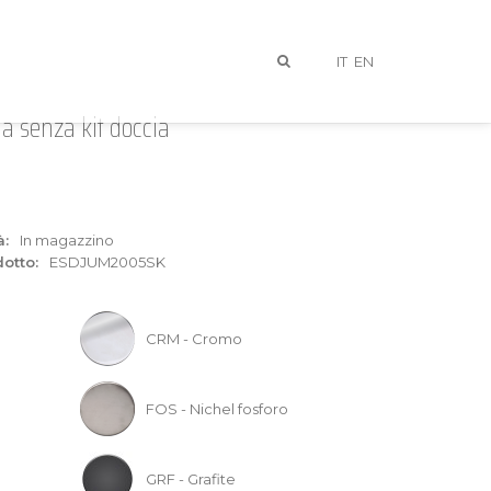
IT
EN
 senza kit doccia
à:
In magazzino
otto:
ESDJUM2005SK
I
CRM - Cromo
FOS - Nichel fosforo
GRF - Grafite