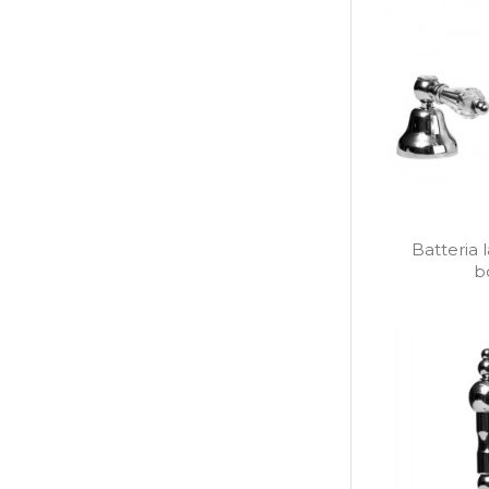
Batteria l
b