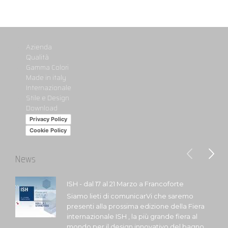
Azienda
Qualità
Gamma Colori
Made in italy
Internazionale
Stile e Design
Download
Privacy Policy
Cookie Policy
News
ISH - dal 17 al 21 Marzo a Francoforte
Siamo lieti di comunicarVi che saremo
presenti alla prossima edizione della Fiera
internazionale ISH , la più grande fiera al
mondo per il design innovativo del bagno,