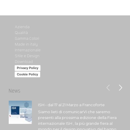
Azienda
Qualità
Gamma Colori
Made in italy
Internazionale
Stile e Design
Download
Privacy Policy
Cookie Policy
News
ISH - dal 17 al 21 Marzo a Francoforte
Siamo lieti di comunicarVi che saremo
presenti alla prossima edizione della Fiera
internazionale ISH , la più grande fiera al
mondo per il design innovativo del bagno,