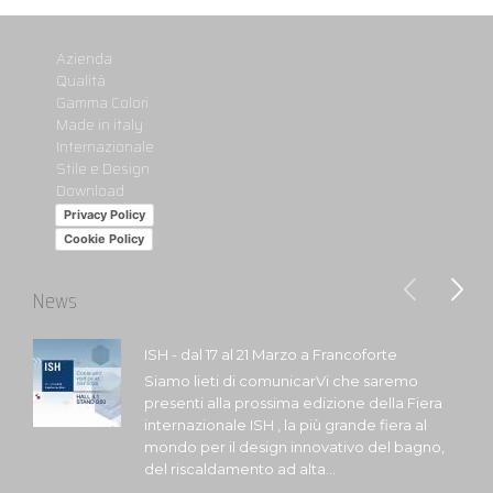
Azienda
Qualità
Gamma Colori
Made in italy
Internazionale
Stile e Design
Download
Privacy Policy
Cookie Policy
News
ISH - dal 17 al 21 Marzo a Francoforte
Siamo lieti di comunicarVi che saremo
presenti alla prossima edizione della Fiera
internazionale ISH , la più grande fiera al
mondo per il design innovativo del bagno,
del riscaldamento ad alta...