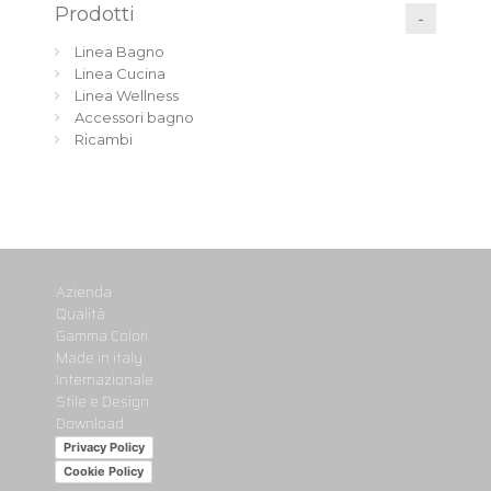
Prodotti
Linea Bagno
Linea Cucina
Linea Wellness
Accessori bagno
Ricambi
Azienda
Qualità
Gamma Colori
Made in italy
Internazionale
Stile e Design
Download
Privacy Policy
Cookie Policy