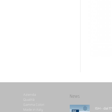
Azienda
News
Qualità
Gamma Colori
ISH - dal 1
Made in italy