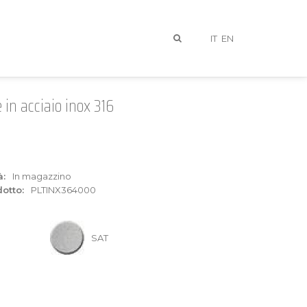
IT
EN
 in acciaio inox 316
à:
In magazzino
otto:
PLTINX364000
I
SAT