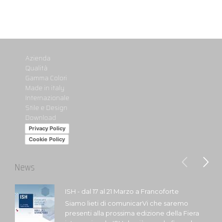
Azienda
Qualità
Gamma Colori
Made in italy
Internazionale
Stile e Design
Download
Privacy Policy
Cookie Policy
News
ISH - dal 17 al 21 Marzo a Francoforte
Siamo lieti di comunicarVi che saremo
presenti alla prossima edizione della Fiera