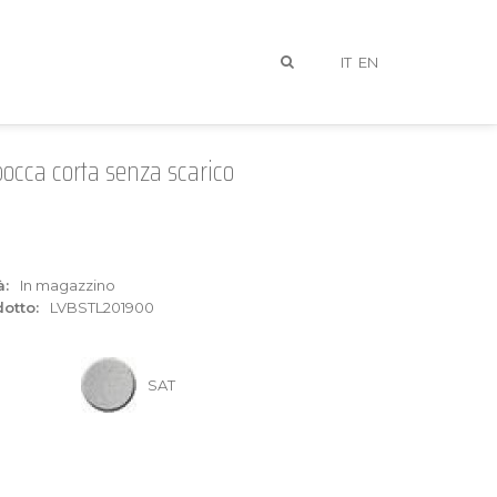
IT
EN
cca corta senza scarico
à:
In magazzino
otto:
LVBSTL201900
I
SAT