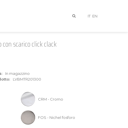
IT
EN
on scarico click clack
à:
In magazzino
otto:
LVBMTR201300
I
CRM - Cromo
FOS - Nichel fosforo