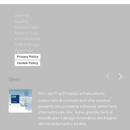
Azienda
Qualità
Gamma Colori
Made in italy
Internazionale
Stile e Design
Download
Privacy Policy
Cookie Policy
News
ISH - dal 17 al 21 Marzo a Francoforte
Siamo lieti di comunicarVi che saremo
presenti alla prossima edizione della Fiera
internazionale ISH , la più grande fiera al
mondo per il design innovativo del bagno,
del riscaldamento ad alta...