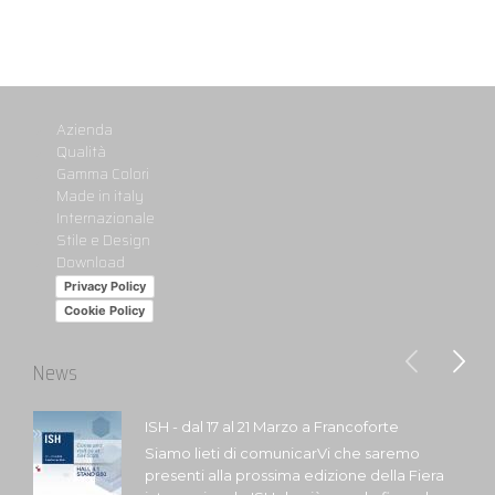
Azienda
Qualità
Gamma Colori
Made in italy
Internazionale
Stile e Design
Download
Privacy Policy
Cookie Policy
News
ISH - dal 17 al 21 Marzo a Francoforte
Siamo lieti di comunicarVi che saremo
presenti alla prossima edizione della Fiera