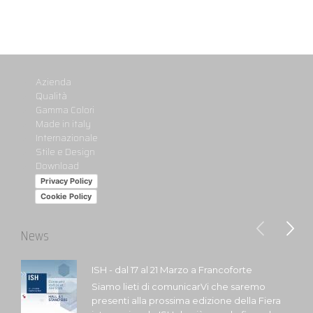
Azienda
Qualità
Gamma Colori
Made in italy
Internazionale
Stile e Design
Download
Privacy Policy
Cookie Policy
News
ISH - dal 17 al 21 Marzo a Francoforte
Siamo lieti di comunicarVi che saremo
presenti alla prossima edizione della Fiera