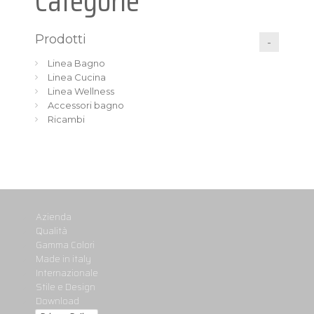
Categorie
Prodotti
Linea Bagno
Linea Cucina
Linea Wellness
Accessori bagno
Ricambi
Azienda
Qualità
Gamma Colori
Made in italy
Internazionale
Stile e Design
Download