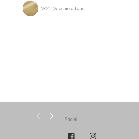
VOT - Vecchio ottone
Social
Nuovo Catalogo 2024 Bianc