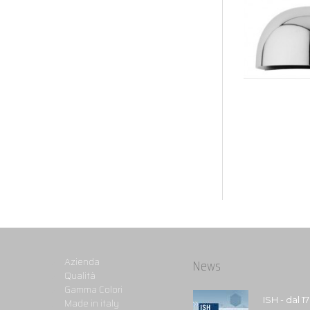
Azienda
News
Qualità
Gamma Colori
ISH - dal 1
Made in italy