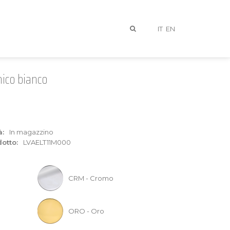
IT
EN
nico bianco
à:
In magazzino
otto:
LVAELT11M000
I
CRM - Cromo
ORO - Oro