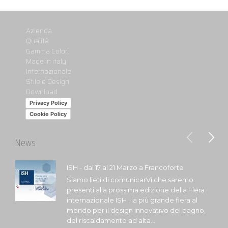
Azienda
Qualità
Gamma Colori
Made in italy
Internazionale
Stile e Design
Download
Privacy Policy
Cookie Policy
News
ISH - dal 17 al 21 Marzo a Francoforte
Siamo lieti di comunicarVi che saremo
presenti alla prossima edizione della Fiera
internazionale ISH , la più grande fiera al
mondo per il design innovativo del bagno,
del riscaldamento ad alta...