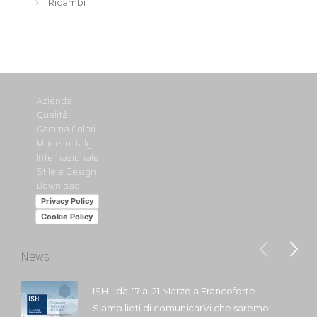
Ricambi
Azienda
Qualità
Gamma Colori
Made in italy
Internazionale
Stile e Design
Download
Privacy Policy
Cookie Policy
News
ISH - dal 17 al 21 Marzo a Francoforte
Siamo lieti di comunicarVi che saremo