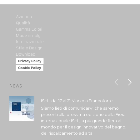
Azienda
Qualità
Gamma Colori
Made in italy
Internazionale
Stile e Design
Download
Privacy Policy
Cookie Policy
News
ISH - dal 17 al 21 Marzo a Francoforte
Siamo lieti di comunicarVi che saremo
presenti alla prossima edizione della Fiera
internazionale ISH , la più grande fiera al
mondo per il design innovativo del bagno,
del riscaldamento ad alta...