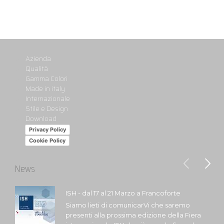
Azienda
Qualità
Gamma Colori
Made in italy
Internazionale
Stile e Design
Download
Privacy Policy
Cookie Policy
News
ISH - dal 17 al 21 Marzo a Francoforte
Siamo lieti di comunicarVi che saremo
presenti alla prossima edizione della Fiera