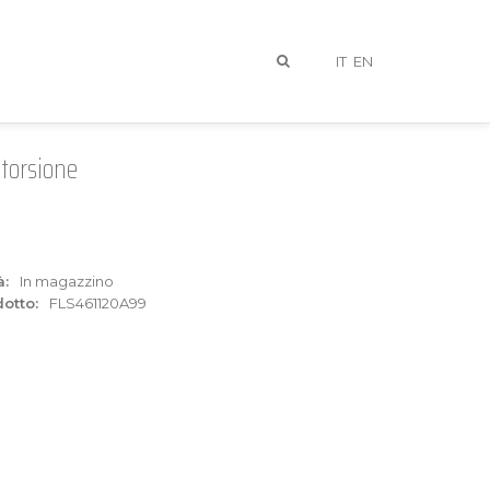
IT
EN
itorsione
à:
In magazzino
otto:
FLS461120A99