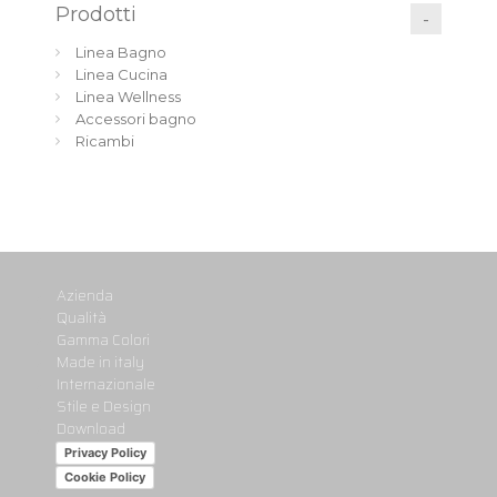
Prodotti
Linea Bagno
Linea Cucina
Linea Wellness
Accessori bagno
Ricambi
Azienda
Qualità
Gamma Colori
Made in italy
Internazionale
Stile e Design
Download
Privacy Policy
Cookie Policy