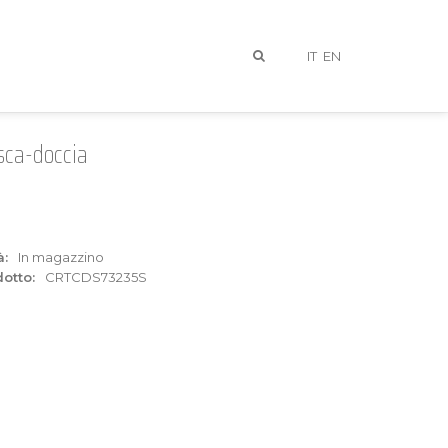
IT
EN
sca-doccia
à:
In magazzino
otto:
CRTCDS73235S