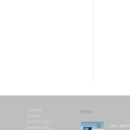
Azienda
News
Qualità
Gamma Colori
ISH - dal 1
Made in italy