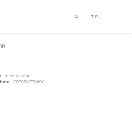
IT
EN
bo
à:
In magazzino
otto:
CRTCDS730600