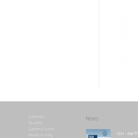
Azienda
News
Qualità
Gamma Colori
ISH - dal 1
Made in italy