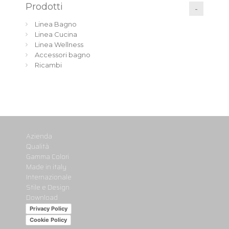
Prodotti
Linea Bagno
Linea Cucina
Linea Wellness
Accessori bagno
Ricambi
Azienda
Qualità
Gamma Colori
Made in italy
Internazionale
Stile e Design
Download
Privacy Policy
Cookie Policy