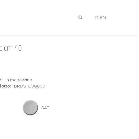
IT
EN
do cm 40
à:
In magazzino
otto:
BRDSTL190000
I
SAT