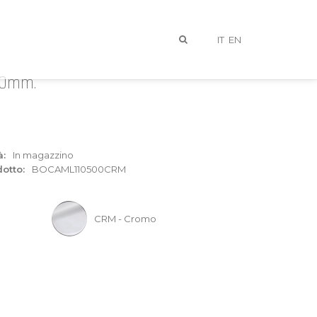
IT
EN
200mm.
à:
In magazzino
otto:
BOCAML110500CRM
I
CRM - Cromo