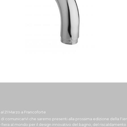
7 al 21 Marzo a Francoforte
i di comunicarVi che saremo presenti alla prossima edizione della Fiera
 fiera al mondo per il design innovativo del bagno, del riscaldamento a