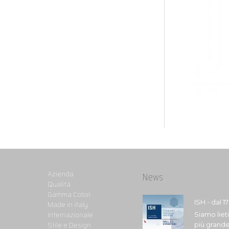
Azienda
News
Qualità
Gamma Colori
ISH - dal 1
Made in italy
Internazionale
Siamo liet
Stile e Design
più grande