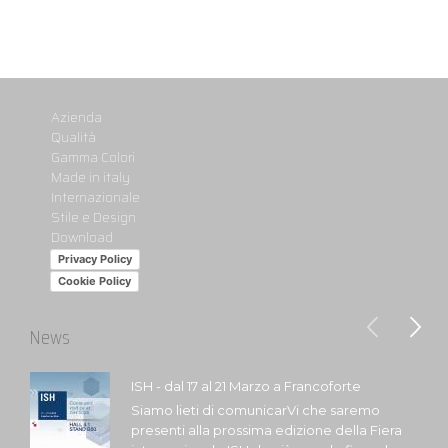
Azienda
Qualità
Gamma Colori
Made in italy
Internazionale
Stile e Design
Download
Privacy Policy
Cookie Policy
News
ISH - dal 17 al 21 Marzo a Francoforte
Siamo lieti di comunicarVi che saremo
presenti alla prossima edizione della Fiera